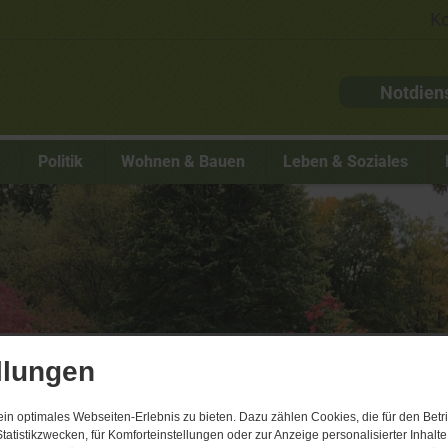
Ko
Notdien
s
Politik
Wohnen & Bauen
Leben & Soziales
llungen
n optimales Webseiten-Erlebnis zu bieten. Dazu zählen Cookies, die für den Betri
tatistikzwecken, für Komforteinstellungen oder zur Anzeige personalisierter Inhalt