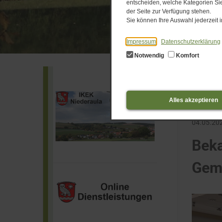
entscheiden, welche Kategorien Sie
der Seite zur Verfügung stehen.
Sie können Ihre Auswahl jederzeit
Impressum
Datenschutzerklärung
Notwendig
Komfort
News-T
Alles akzeptieren
Start
Bekann
04.05.20
Beka
Geme