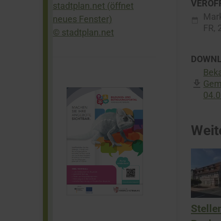
VERÖF
Mar
FR,
© stadtplan.net
DOWNL
Bek
Gem
04.0
Weit
Stell