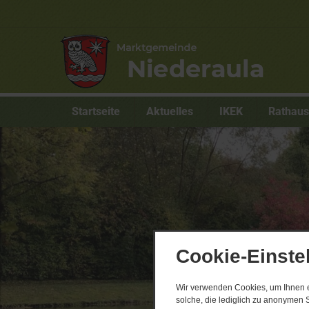
Startseite
Aktuelles
IKEK
Rathau
Cookie-Einste
Wir verwenden Cookies, um Ihnen ei
solche, die lediglich zu anonymen S