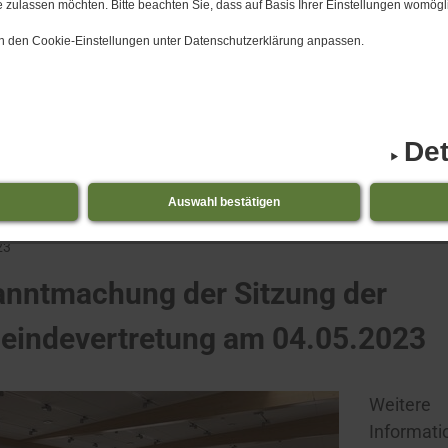
 zulassen möchten. Bitte beachten Sie, dass auf Basis Ihrer Einstellungen womögli
 in den Cookie-Einstellungen unter Datenschutzerklärung anpassen.
Det
icker
31.​07.​2026 Stellenausschre
Auswahl bestätigen
tmachung der Sitzung der Gemeindevertretung am
23
nntmachung der Sitzung der
indevertretung am 04.05.2023
Weitere
Informati