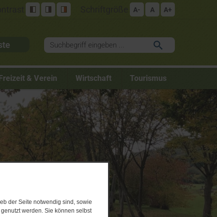
ntrast
Schriftgröße
A-
A
A+
ste
Freizeit & Verein
Wirtschaft
Tourismus
eb der Seite notwendig sind, sowie
e genutzt werden. Sie können selbst