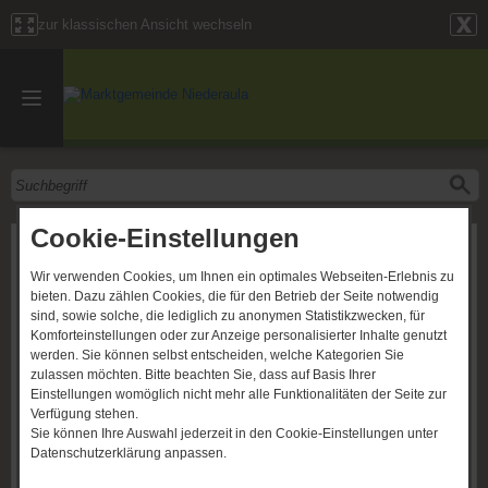
zur klassischen Ansicht wechseln
Cookie-Einstellungen
Übernehme eine Wegepatenschaft
auf dem Fulda-Radweg R1!
Wir verwenden Cookies, um Ihnen ein optimales Webseiten-Erlebnis zu
bieten. Dazu zählen Cookies, die für den Betrieb der Seite notwendig
sind, sowie solche, die lediglich zu anonymen Statistikzwecken, für
Komforteinstellungen oder zur Anzeige personalisierter Inhalte genutzt
werden. Sie können selbst entscheiden, welche Kategorien Sie
zulassen möchten. Bitte beachten Sie, dass auf Basis Ihrer
Einstellungen womöglich nicht mehr alle Funktionalitäten der Seite zur
Verfügung stehen.
Sie können Ihre Auswahl jederzeit in den Cookie-Einstellungen unter
Datenschutzerklärung anpassen.