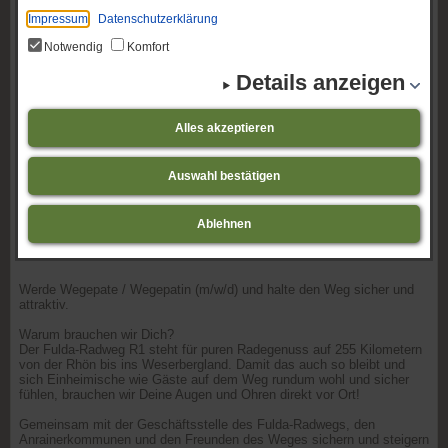
Impressum
Datenschutzerklärung
Notwendig
Komfort
Details anzeigen
Alles akzeptieren
Auswahl bestätigen
Ablehnen
Werde Wegepate / Wegepatin (m/w/d) und halte den Weg sicher und
attraktiv.
Warum brauchen wir Dich?
Der Fulda-Radweg R1 steht für puren Radegenuss auf 255 Kilometern
von der Rhön bis ins Weserbergland. Damit das auch so bleibt und
sich Einheimische wie Gäste auf dem Weg rundum wohl und sicher
fühlen, brauchen wir Deine Augen und Ohren direkt vor Ort!
Gemeinsam mit der Geschäftsstelle des Fulda-Radwegs, den
Anrainerkommunen und den Freunden des Weges sichern und steigern