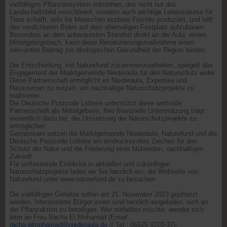
vielfältiges Pflanzensystem entstehen, das nicht nur das
Landschaftsbild verschönert, sondern auch wichtige Lebensräume für
Tiere schafft, teils für Menschen essbare Früchte produziert, und hilft
den verdichteten Biden auf dem ehemaligen Festplatz aufzubauen.
Besonders an dem anberaumten Standort direkt an der Aula, einem
Mittelgebirgsbach, kann diese Renaturierungsmaßnahme einen
relevanten Beitrag zur ökologischen Gesundheit der Region leisten.
Die Entscheidung, mit Naturefund zusammenzuarbeiten, spiegelt das
Engagement der Marktgemeinde Niederaula für den Naturschutz wider.
Diese Partnerschaft ermöglicht es Niederaula, Expertise und
Ressourcen zu nutzen, um nachhaltige Naturschutzprojekte zu
realisieren.
Die Deutsche Postcode Lotterie unterstützt diese wertvolle
Partnerschaft als Mittelgeberin. Ihre finanzielle Unterstützung trägt
wesentlich dazu bei, die Umsetzung der Naturschutzprojekte zu
ermöglichen.
Gemeinsam setzen die Marktgemeinde Niederaula, Naturefund und die
Deutsche Postcode Lotterie ein eindrucksvolles Zeichen für den
Schutz der Natur und die Förderung einer blühenden, nachhaltigen
Zukunft.
Für umfassende Einblicke in aktuellen und zukünftigen
Naturschutzprojekte laden wir Sie herzlich ein, die Webseite von
Naturefund unter www.naturefund.de zu besuchen.
Die vielfältigen Gehölze sollen am 21. November 2023 gepflanzt
werden. Interessierte Bürger:innen sind herzlich eingeladen, sich an
der Pflanzaktion zu beteiligen. Wer mithelfen möchte, wendet sich
bitte an Frau Racha El Mohamad (Email:
racha.elmohamad@niederaula.de
// Tel.: 06625 9203-37).