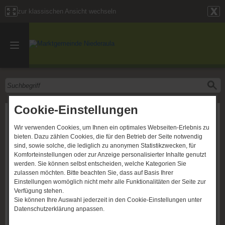
zur klassischen Ansicht wechseln
Cookie-Einstellungen
Pressemitteilung Renaturierung
Festplatz Kleba
Wir verwenden Cookies, um Ihnen ein optimales Webseiten-Erlebnis zu
bieten. Dazu zählen Cookies, die für den Betrieb der Seite notwendig
sind, sowie solche, die lediglich zu anonymen Statistikzwecken, für
Komforteinstellungen oder zur Anzeige personalisierter Inhalte genutzt
werden. Sie können selbst entscheiden, welche Kategorien Sie
zulassen möchten. Bitte beachten Sie, dass auf Basis Ihrer
Einstellungen womöglich nicht mehr alle Funktionalitäten der Seite zur
Verfügung stehen.
Sie können Ihre Auswahl jederzeit in den Cookie-Einstellungen unter
Datenschutzerklärung anpassen.
Die Marktgemeinde Niederaula hat sich in einem engagierten Bündnis
mit Naturefund e.V., einer gemeinnützigen Naturschutzorganisation mit