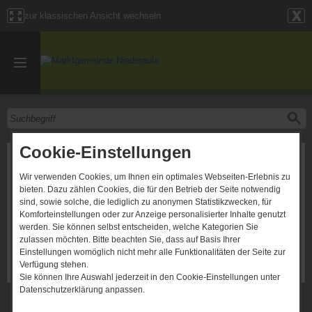
zur klassischen Ansicht wechseln
Cookie-Einstellungen
2022-004
Wir verwenden Cookies, um Ihnen ein optimales Webseiten-Erlebnis zu
Meldung
bieten. Dazu zählen Cookies, die für den Betrieb der Seite notwendig
Seit geraumer Zeit ist die Straßenlampe zwischen der
sind, sowie solche, die lediglich zu anonymen Statistikzwecken, für
Hausnummer 9 und 13 "Am Herich" in Kerspenhausen
Komforteinstellungen oder zur Anzeige personalisierter Inhalte genutzt
defekt.
werden. Sie können selbst entscheiden, welche Kategorien Sie
zulassen möchten. Bitte beachten Sie, dass auf Basis Ihrer
Rückmeldung der Verwaltung
Einstellungen womöglich nicht mehr alle Funktionalitäten der Seite zur
Die Straßenlampe wurde repariert.
Verfügung stehen.
.
Sie können Ihre Auswahl jederzeit in den Cookie-Einstellungen unter
Datenschutzerklärung anpassen.