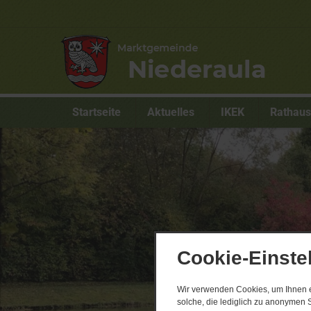
Startseite
Aktuelles
IKEK
Rathau
Cookie-Einste
Wir verwenden Cookies, um Ihnen ei
solche, die lediglich zu anonymen S