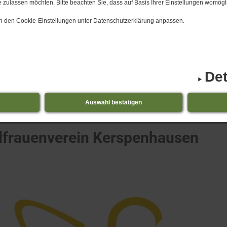
 zulassen möchten. Bitte beachten Sie, dass auf Basis Ihrer Einstellungen womögli
 in den Cookie-Einstellungen unter Datenschutzerklärung anpassen.
Det
icker
31.​07.​2026 Stellenausschr
Auswahl bestätigen
Landfrauenverein Kerspenhausen
frauenverein Kerspenhausen