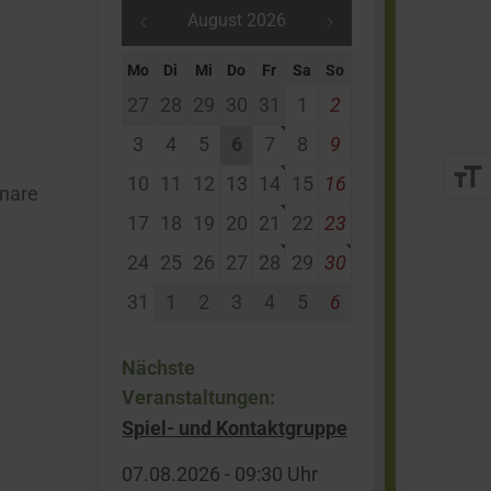
BIC:
HELADEF1HER
August 2026
08.00 Uhr - 13.00 Uhr
14.00 Uhr - 16.00 Uhr
Mo
Di
Mi
Do
Fr
Sa
So
Volksbank Mittelhessen
Freitag
27
28
29
30
31
1
2
eG
08.00 Uhr - 13.00 Uhr
IBAN: DE29 5139 0000
3
4
5
6
7
8
9
.
0054 8351 08
format_size
Das Bürgerbüro ist
10
11
12
13
14
15
16
inare
BIC:VBMHDE5FXXX
dienstags und donnerstags
17
18
19
20
21
22
23
durchgehend geöffnet.
VR-Bank Nordrhön eG
24
25
26
27
28
29
30
IBAN: DE68 5306 1230
31
1
2
3
4
5
6
0007 1245 11
BIC: GENODEF1HUE
Nächste
Veranstaltungen:
Spiel- und Kontaktgruppe
07.​08.​2026 -
09:30
Uhr