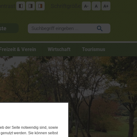
ntrast
Schriftgröße
A-
A
A+
ste
Freizeit & Verein
Wirtschaft
Tourismus
eb der Seite notwendig sind, sowie
e genutzt werden. Sie können selbst