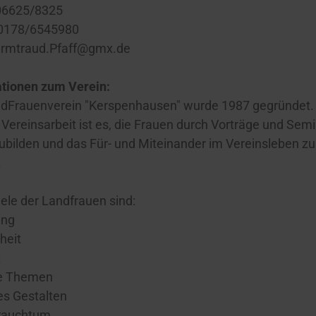
06625/8325
 0178/6545980
Irmtraud.Pfaff@gmx.de
tionen zum Verein:
ndFrauenverein "Kerspenhausen" wurde 1987 gegründet
r Vereinsarbeit ist es, die Frauen durch Vorträge und Sem
ubilden und das Für- und Miteinander im Vereinsleben zu
.
ele der Landfrauen sind:
ung
heit
t
le Themen
es Gestalten
Brauchtum