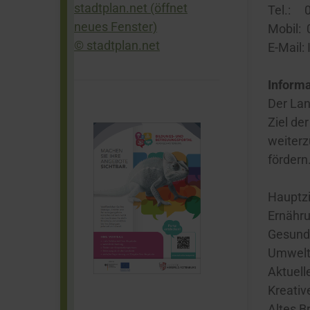
Tel.: 
Mobil:
© stadtplan.net
E-Mail:
Informa
Der La
Ziel de
weiterz
fördern
Hauptzi
Ernähr
Gesund
Umwel
Aktuel
Kreativ
Altes 